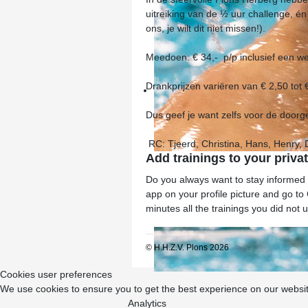
uitreiking van de ½ uur challenge, é
ons, je wilt dit niet missen!).
Meedoen: € 34,- p/p inclusief een wel
Drankprijzen variëren van € 2,50 tot 
Dus geef je want zelfs voor de doorg
RC: Tjeerd, Christina, Hans, Henry, 
Add trainings to your priva
Do you always want to stay informed a
app on your profile picture and go to
minutes all the trainings you did not 
© H.H.Z.V. Plons 2026
Cookies user preferences
We use cookies to ensure you to get the best experience on our website
Analytics