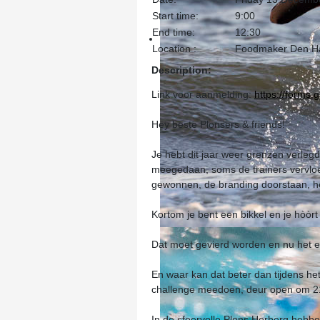
Start time:
9:00
End time:
12:30
Location :
Foodmaker Den H
Description:
Link voor aanmelding:
https://form
Hey beste Plonsers & friends!
Je hebt dit jaar weer grenzen verl
meegedaan, soms de trainers vervloekt 
gewonnen, de branding doorstaan, h
Kortom je bent een bikkel en je hòòrt 
Dat moet gevierd worden en nu het ei
En waar kan dat beter dan tijdens 
challenge meedoen, deur open om 21
In de sfeervolle Plons Herberg hebben