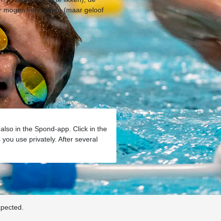
ver mogen verklappen (maar geloof
also in the Spond-app. Click in the
you use privately. After several
xpected.