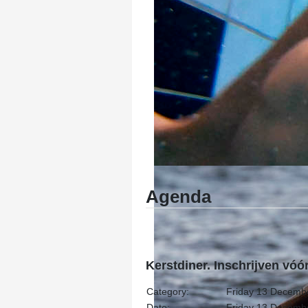
Agenda
Kerstdiner. Inschrijven vó
Category:
Friday 13 Decemb
Date:
Friday 13 Decemb