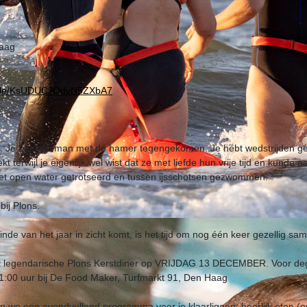
aag
s.gle/KsUDUCJQdvN5ZXbA7
egd. Je bent de man met de hamer tegengekomen. Je hebt wedstrijden 
terwijl je eigenlijk wel wist dat ze met liefde hun vrije tijd en kunde 
et open water getrotseerd en tussen ijsschotsen gezwommen.
bij Plons.
nde van het jaar in zicht komt, is het tijd om nog één keer gezellig sa
het legendarische Plons Kerstdiner op VRIJDAG 13 DECEMBER. Voor deg
:00 uur bij De Food Maker, Turfmarkt 91, Den Haag
 we een avondvullend programma voor je klaarliggen: heerlijk eten (om j