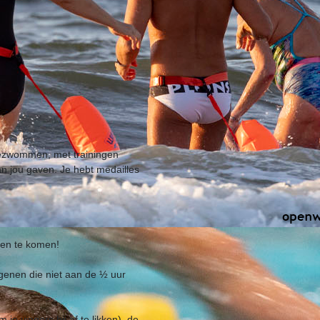
gezwommen, met trainingen
aan jou gaven. Je hebt medailles
men te komen!
enen die niet aan de ½ uur
e vingers bij af te likken), de