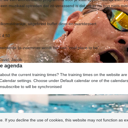
n een muzikaal optreden dat zò verassend is dat we er nu nog niets o
komstdrankje, uitgebreid buffet diner en taartdessert.
€ 4,50
ewinterde ijs-zwemmer wordt het een “cool place to be”.
David, Jacob
te agenda
bout the current training times? The training times on the website are 
 Calendar settings. Choose under Default calendar one of the calendars 
unsubscribe to will be synchronised
. If you decline the use of cookies, this website may not function as e